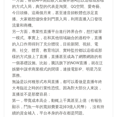
一方面，各類APP開始嵌入直播弁遄A想以這樣或那樣
的方式入局，典型的代表是淘寶、QQ空間、愛奇藝、
今日頭條。這兩個月來，甚至連音頻軟體也涉足直
播。大家都想儘快拿到門票入局，利用直播入口發現
流量和商機。
另一方面，專業性直播平台進行跨界合作，想打破單
一模式。事實上，在和其他領域融合的過程中，直播
的入口作用得到了充分體現，目前新聞、視頻、電
商、社交、體育、教育培訓、實時監控都以這樣或那
樣的方式接上了直播，直播甚至成為了網際網路的有
一個基礎設施。比如，騰訊旗下的NOW直播，就在泛
娛樂中謀求商業模式的閉環，連接電影IP、明星乃至
票務。
無論是以何種形式布局直播，都可以看做是直播年終
大考臨近之時的行業性恐慌。因為對大部分人來說，
直播並不是那麼容易：
第一，帶寬成本高企，動輒上千萬甚至上億（有報告
顯示，鬥魚一年的寬頻費要花掉3億人民幣），沒有持
續的資金補入，平台本身的存在都是問題。