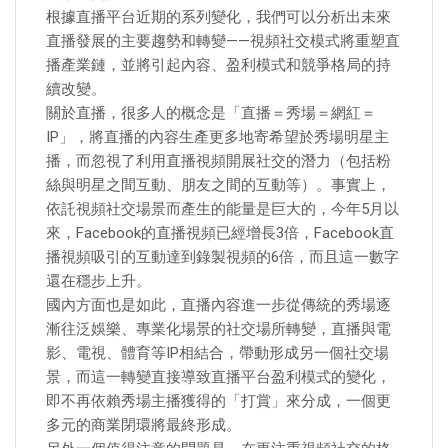
根據直播平台近期的系列變化，我們可以分析出未來
直播發展的主要趨勢和轉變——視頻社交模式將重塑直
播產業鏈，並將引起內容、盈利模式和競爭格局的持
續改變。
關於直播，很多人的概念是「直播＝秀場＝網紅＝
IP」，將直播的內容生產更多地寄希望於秀場明星主
播，而忽視了利用直播視頻開展社交的潛力（包括粉
絲與明星之間互動、朋友之間的互動等）。事實上，
依託視頻社交場景而產生的能量是巨大的，今年5月以
來，Facebook的直播視頻已經增長3倍，Facebook直
播視頻吸引的互動達到錄製視頻的6倍，而且這一數字
還在穩步上升。
國內方面也是如此，直播內容進一步從傳統的秀場逐
漸往泛娛樂、專業化場景的社交場所轉變，直播與電
影、電視、體育等IP相結合，帶動形成另一個社交場
景，而這一轉變直接導致直播平台盈利模式的變化，
即不再依賴秀場主播獲得的「打賞」來分成，一個更
多元的商業閉環將最終形成。