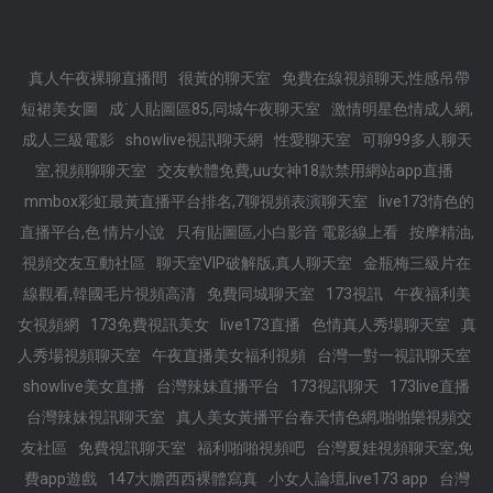
真人午夜裸聊直播間
很黃的聊天室
免費在線視頻聊天,性感吊帶
短裙美女圖
成˙人貼圖區85,同城午夜聊天室
激情明星色情成人網,
成人三級電影
showlive視訊聊天網
性愛聊天室
可聊99多人聊天
室,視頻聊聊天室
交友軟體免費,uu女神18款禁用網站app直播
mmbox彩虹最黃直播平台排名,7聊視頻表演聊天室
live173情色的
直播平台,色 情片小說
只有貼圖區,小白影音 電影線上看
按摩精油,
視頻交友互動社區
聊天室VIP破解版,真人聊天室
金瓶梅三級片在
線觀看,韓國毛片視頻高清
免費同城聊天室
173視訊
午夜福利美
女視頻網
173免費視訊美女
live173直播
色情真人秀場聊天室
真
人秀場視頻聊天室
午夜直播美女福利視頻
台灣一對一視訊聊天室
showlive美女直播
台灣辣妹直播平台
173視訊聊天
173live直播
台灣辣妹視訊聊天室
真人美女黃播平台春天情色網,啪啪樂視頻交
友社區
免費視訊聊天室
福利啪啪視頻吧
台灣夏娃視頻聊天室,免
費app遊戲
147大膽西西裸體寫真
小女人論壇,live173 app
台灣