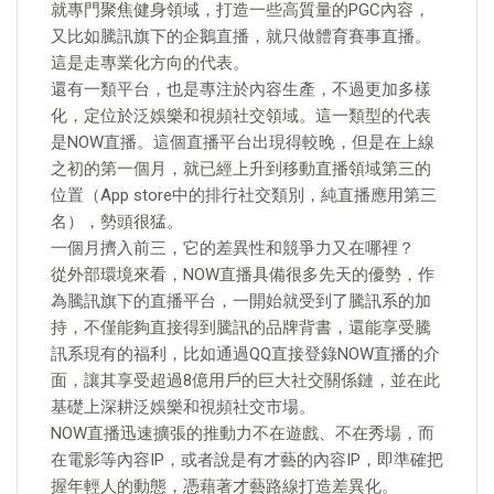
就專門聚焦健身領域，打造一些高質量的PGC內容，
又比如騰訊旗下的企鵝直播，就只做體育賽事直播。
這是走專業化方向的代表。
還有一類平台，也是專注於內容生產，不過更加多樣
化，定位於泛娛樂和視頻社交領域。這一類型的代表
是NOW直播。這個直播平台出現得較晚，但是在上線
之初的第一個月，就已經上升到移動直播領域第三的
位置（App store中的排行社交類別，純直播應用第三
名），勢頭很猛。
一個月擠入前三，它的差異性和競爭力又在哪裡？
從外部環境來看，NOW直播具備很多先天的優勢，作
為騰訊旗下的直播平台，一開始就受到了騰訊系的加
持，不僅能夠直接得到騰訊的品牌背書，還能享受騰
訊系現有的福利，比如通過QQ直接登錄NOW直播的介
面，讓其享受超過8億用戶的巨大社交關係鏈，並在此
基礎上深耕泛娛樂和視頻社交市場。
NOW直播迅速擴張的推動力不在遊戲、不在秀場，而
在電影等內容IP，或者說是有才藝的內容IP，即準確把
握年輕人的動態，憑藉著才藝路線打造差異化。