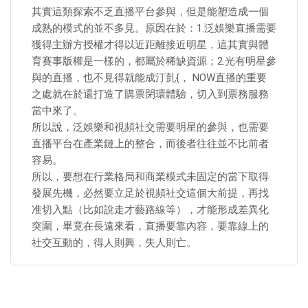
其實這類探索不乏直播平台參與，但是能塑造成一個
成熟的模式的並不多見。原因在於：1.泛娛樂直播需要
獲得主辦方授權才得以近距離接近明星，這其實與體
育賽事版權是一樣的，都屬於稀缺資源；2.光有明星參
與的直播，也不見得就能成汀亄{， NOW直播的重要
之處就在於還打造了購票閉環體驗，切入到票務服務
當中來了。
所以說，泛娛樂和視頻社交需要明星的參與，也需要
直播平台在產業鏈上的整合，而後者往往並不比前者
容易。
所以，要想在行業格局和商業模式未固定的當下取得
發展先機，必然要立足於視頻社交這個大前提，再找
准切入點（比如說走才藝路線等），才能形成差異化
突圍，畢竟在長遠來看，直播要靠內容，要靠線上的
社交互動的，得人則興，失人則亡。