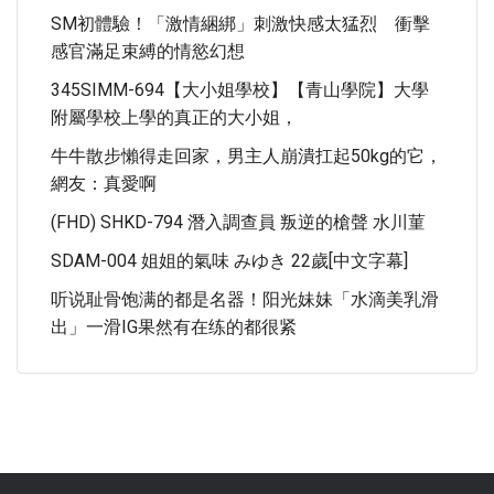
SM初體驗！「激情綑綁」刺激快感太猛烈 衝擊
感官滿足束縛的情慾幻想
345SIMM-694【大小姐學校】【青山學院】大學
附屬學校上學的真正的大小姐，
牛牛散步懶得走回家，男主人崩潰扛起50kg的它，
網友：真愛啊
(FHD) SHKD-794 潛入調查員 叛逆的槍聲 水川菫
SDAM-004 姐姐的氣味 みゆき 22歲[中文字幕]
听说耻骨饱满的都是名器！阳光妹妹「水滴美乳滑
出」一滑IG果然有在练的都很紧