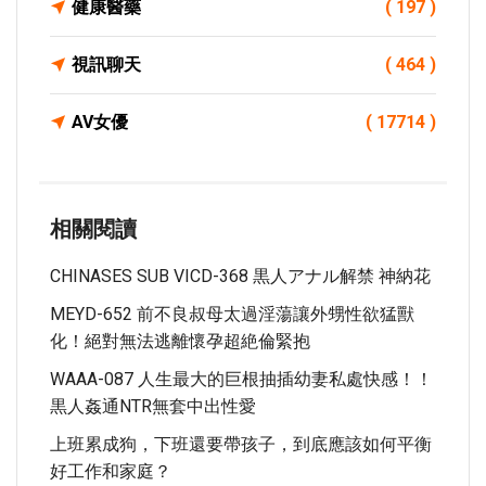
健康醫藥
( 197 )
視訊聊天
( 464 )
AV女優
( 17714 )
相關閱讀
CHINASES SUB VICD-368 黒人アナル解禁 神納花
MEYD-652 前不良叔母太過淫蕩讓外甥性欲猛獸
化！絕對無法逃離懷孕超絶倫緊抱
WAAA-087 人生最大的巨根抽插幼妻私處快感！！
黒人姦通NTR無套中出性愛
上班累成狗，下班還要帶孩子，到底應該如何平衡
好工作和家庭？