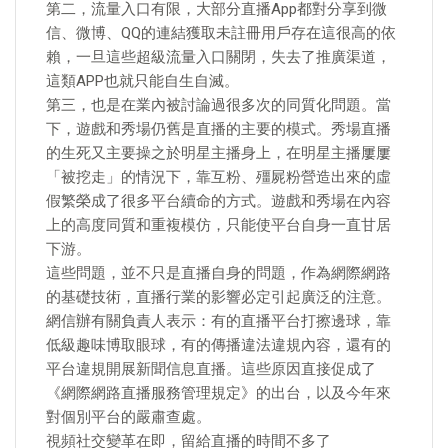
第二，流量入口有限，大部分直播App都對分享到微
信、微博、QQ的連結獲取未註冊用戶存在這很高的依
賴，一旦這些超級流量入口關閉，失去了推廣渠道，
這類APP也就只能自生自滅。
第三，也是在業內被討論過很多次的同質化問題。當
下，遊戲和秀場仍舊是直播的主要的模式。秀場直播
的生死又主要操之於明星主播身上，在明星主播屢屢
「被挖走」的情況下，靠互粉、殭屍粉營造出來的虛
假繁榮成了很多平台續命的方式。遊戲和秀場在內容
上的高度同質和重複模仿，只能使平台自身一直甘居
下游。
這些問題，並不只是直播自身的問題，作為網際網路
的基礎技術，直播行業的影響必定引起廣泛的注意。
網信辦有關負責人表示：有的直播平台打擦邊球，靠
低級趣味博取眼球，有的傳播違法違規內容，還有的
平台違規開展新聞信息直播。這些原因直接促成了
《網際網路直播服務管理規定》的出台，以及今年來
對個別平台的嚴肅查處。
視頻社交變革在即，留給直播的時間不多了