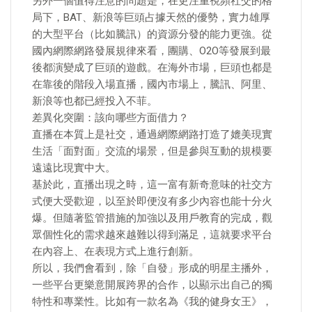
另外一個值得注意的問題是，在更注重視頻社交的格
局下，BAT、新浪等巨頭占據天然的優勢，實力雄厚
的大型平台（比如騰訊）的資源分發的能力更強。從
國內網際網路發展規律來看，團購、O2O等發展到最
後都演變成了巨頭的遊戲。在海外市場，巨頭也都是
在靠後的階段入場直播，國內市場上，騰訊、阿里、
新浪等也都已經投入不菲。
差異化突圍：該向哪些方面借力？
直播在本質上是社交，通過網際網路打造了媲美現實
生活「面對面」交流的場景，但是參與互動的規模要
遠遠比現實中大。
基於此，直播出現之時，這一富有新奇意味的社交方
式便大受歡迎，以至於即便沒有多少內容也能十分火
爆。但隨著監管措施的加強以及用戶教育的完成，觀
眾個性化的需求越來越難以得到滿足，這就要求平台
在內容上、在表現方式上進行創新。
所以，我們會看到，除「自發」形成的明星主播外，
一些平台更樂意開展跨界的合作，以顯示出自己的獨
特性和專業性。比如有一款名為《我的健身女王》，