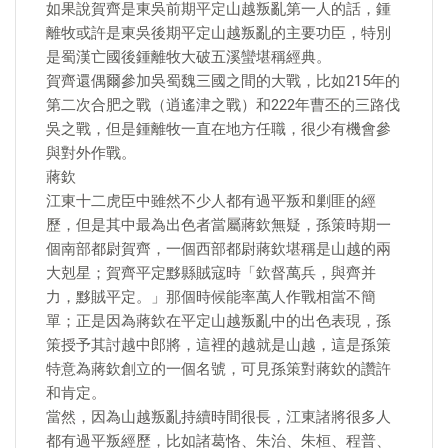
如果說賀齊是東吳前期平定山越叛亂第一人的話，鍾
離牧或許是東吳後期平定山越叛亂的主要功臣，特別
是蜀漢亡國後鍾離牧大破五溪蠻堪稱經典。
賀齊還偶爾參加吳蜀魏三國之間的大戰，比如215年的
第二次合肥之戰（逍遙津之戰）和222年曹丕的三路伐
吳之戰，但是鍾離牧一直在地方任職，很少有機會參
與對外作戰。
蔣欽
江東十二虎臣中雖然不少人都有過平叛和剿匪的經
歷，但是其中最為出色者當屬蔣欽無疑，孫策時期一
個南部都尉賀齊，一個西部都尉蔣欽堪稱是山越的兩
大剋星；賀齊平定黟縣賊寇時「欽督萬兵，與齊并
力，黟賊平定。」那個時候能率萬人作戰相當不簡
單；正是因為蔣欽在平定山越叛亂中的出色表現，孫
策授予其討越中郎將，這裡的越就是山越，這是孫策
特意為蔣欽創立的一個名號，可見孫策對蔣欽的讚許
和肯定。
當然，因為山越叛亂持續時間很長，江東諸將很多人
都有過平叛經歷，比如諸葛恪、朱治、朱桓、程普、