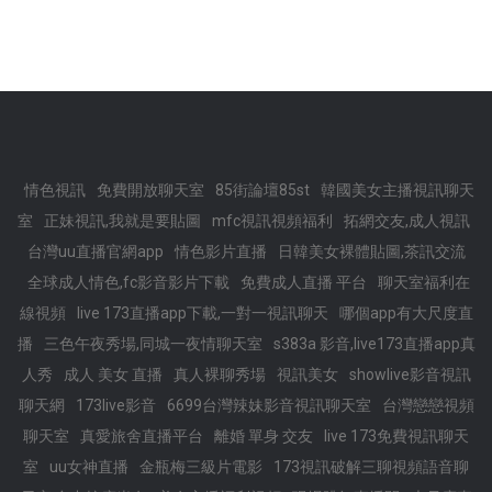
情色視訊
免費開放聊天室
85街論壇85st
韓國美女主播視訊聊天
室
正妹視訊,我就是要貼圖
mfc視訊視頻福利
拓網交友,成人視訊
台灣uu直播官網app
情色影片直播
日韓美女裸體貼圖,茶訊交流
全球成人情色,fc影音影片下載
免費成人直播 平台
聊天室福利在
線視頻
live 173直播app下載,一對一視訊聊天
哪個app有大尺度直
播
三色午夜秀場,同城一夜情聊天室
s383a 影音,live173直播app真
人秀
成人 美女 直播
真人裸聊秀場
視訊美女
showlive影音視訊
聊天網
173live影音
6699台灣辣妹影音視訊聊天室
台灣戀戀視頻
聊天室
真愛旅舍直播平台
離婚 單身 交友
live 173免費視訊聊天
室
uu女神直播
金瓶梅三級片電影
173視訊破解三聊視頻語音聊