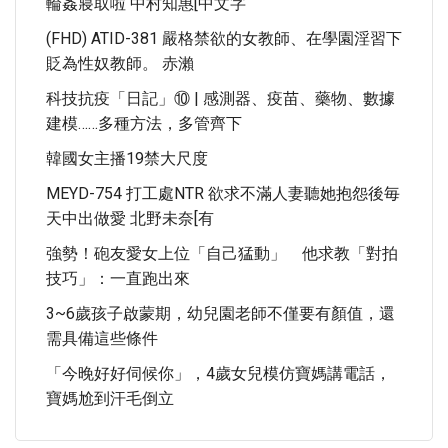
輪姦寢取啦 中村知惠[中文字
(FHD) ATID-381 嚴格禁欲的女教師、在學園淫習下
貶為性奴教師。 赤瀨
科技抗疫「日記」⑩ | 感測器、疫苗、藥物、數據
建模……多種方法，多管齊下
韓國女主播19禁大尺度
MEYD-754 打工處NTR 欲求不滿人妻聽她抱怨後毎
天中出做愛 北野未奈[有
強勢！砲友愛女上位「自己猛動」 他求教「對拍
技巧」：一直跑出來
3~6歲孩子啟蒙期，幼兒園老師不僅要有顏值，還
需具備這些條件
「今晚好好伺候你」，4歲女兒模仿寶媽講電話，
寶媽尬到汗毛倒立