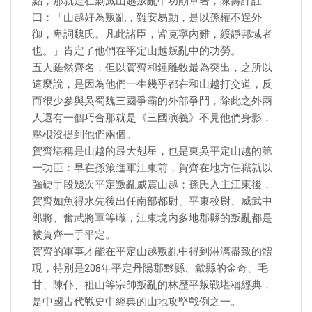
點，那就是在剿滅山越叛亂中功勛卓著，陳壽評註
曰：「山越好為叛亂，難安易動，是以孫權不遑外
御，卑詞魏氏。凡此諸臣，皆克寧內難，綏靜邦域者
也。」肯定了他們在平定山越叛亂中的功勞。
五人雖然齊名，但以賀齊和鍾離牧最為突出，之所以
這麼說，是因為他們一生幾乎都在和山越打交道，反
而很少參與吳蜀魏三國爭霸的外部爭鬥，除此之外兩
人還有一個巧合那就是《三國演義》不見他們身影，
壓根沒提到他們兩個。
賀齊堪稱是山越的最大剋星，也是東吳平定山越的第
一功臣：早在孫策進軍江東前，賀齊在地方任職就以
強硬手段幾次平定叛亂威震山越；孫氏入主江東後，
賀齊如魚得水先後出任南部都尉、平東校尉、威武中
郎將、奮武將軍等職，江東境內多地郡縣的叛亂都是
被賀齊一手平定。
賀齊的軍事才能在平定山越叛亂中得到淋漓盡致的體
現，特別是208年平定丹陽郡黟縣、歙縣的金奇、毛
甘、陳仆、祖山等宗帥叛亂的林歷平叛戰堪稱經典，
是中國古代戰史中經典的山地攻堅戰例之一。