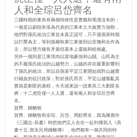
人和全琮呂岱齊名
三國時期的東吳有兩個特殊性是曹魏和蜀漢沒有的：
一個是以顧陸朱張為代表的江東本土大族實力強勁，
他們對孫氏統治江東並未真正認可，只不過孫策時期
以打壓為主，等到孫權執掌江東後則以安撫和合作為
主，所以雙方雖有矛盾但基本上還能和睦相處。
另外一個則是江東境內以當地豪強和山賊、山民為主
的不服孫氏統治的山越勢力，山越的存在嚴重影響到
了孫氏的統治，所以自孫策平定江東開始就對山越實
行鐵血的征討政策；對於孫氏而言，平定山越叛亂其
實就是剿匪的過程，今天就來說一說東吳三大剿匪名
將：十二虎臣僅一人入選，還有兩人和全琮呂岱齊
名。
賀齊、鍾離牧
賀齊、鍾離牧和全琮、呂岱、周魴齊名，因為陳壽作
《三國志-吳書》時把他們五人合在一起列傳寫入《吳
書十五-賀全呂周鍾離傳》，他們都有一個共同的特