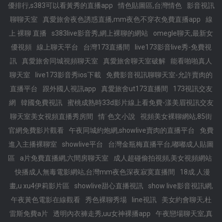
優排行,s383可以看黃秀的直播app
情色貼圖區,台灣情色
影音視訊
聊聊天室
真愛旅舍夜色誘惑直播,mm夜色不穿衣免費直播app
線
上 裸聊 直播
s383live影音秀,網上裸聊的網站
omegle聊天,最新女
優視頻
線上聊天平台
台灣173直播間
live173影音live秀-免費視
訊
真愛旅舍同城視頻聊天室
真愛旅舍聊天室破解
能看啪啪真人
聊天室
live173影音秀ios下載
免費影音視訊聊聊天室-允許賣肉的
直播平台
跟外國人視訊app
真愛旅舍ut173直播間
173視訊交友
網
韓國免費視訊
蜜桃成熟時33d影片線上看免費-漾美眉視訊交友
聊天室美女視頻直播秀房間
情˙色文小說
視頻美女裸聊網站,85街
官網免費影片觀看
午夜同城約炮網,showlive賣肉的直播平台
免費
進入主播裸聊室
showlive平台
台灣金瓶梅直播平台,嘟嘟成人貼圖
區
a片免費直播網,六間房聊天室
成人超碰偷拍視頻,美女視頻網站
快播成人無毒電影網站,台灣mm夜色深夜寂寞直播間
18成.人漫
畫,u xu4伊莉影片區
showlive甜心直播視訊
show live影音視訊網,
午夜黃色電影在線觀看
秀色裸聊秀場
line視訊
美女約會聊天,杜
雷斯免費a片
透明內衣褲走秀,uu女神裸播app
午夜戀場聊天室,真