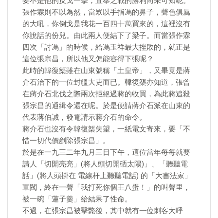
要不是他的反戈一擊，直奉之戰的勝利尚未可知呢。
張作霖則不以為然，當眾以手指馮的鼻子，聲色俱厲
的大吼，你倒戈是我花一百四十萬買來的，這裡沒有
你說話的份兒。由此兩人便結下了梁子。而當張作霖
四次「討馮」的時候，給馮玉祥最大挫敗的，就正是
這位張宗昌，所以他又怎能容得下張呢？
此時的韓復榘雖在山東號稱「土皇帝」，又畢竟是蔣
介石治下的一位封疆大吏而已。韓復榘亦知道，張曾
在蔣介石北伐之際兩次拒絕過蔣的收買，為此蔣追殺
張宗昌的通緝令還在呢。於是便請蔣介石派在山東的
代表蔣伯誠，發電請示蔣介石的命令。
蔣介石也沒有令韓復榘失望，一紙電文寄來，要「不
惜一切代價剷除張宗昌」。
於是在一九三二年九月三日下午，這位當年每每就要
請人「切開亮亮」(將人頭切開硒太陽)」、「聽聽電
話」(將人頭掛在 電線杆上聽聽電話) 的「大書法家」
軍閥，終在一聲「我打死你個王八蛋！」的叫聲里，
被一碗「蓮子羹」給結果了性命。
不過，在張宗昌被擊斃後，其中就有一位刺客大呼