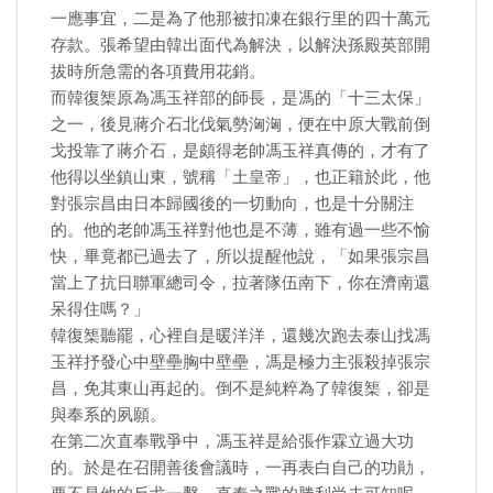
一應事宜，二是為了他那被扣凍在銀行里的四十萬元
存款。張希望由韓出面代為解決，以解決孫殿英部開
拔時所急需的各項費用花銷。
而韓復榘原為馮玉祥部的師長，是馮的「十三太保」
之一，後見蔣介石北伐氣勢洶洶，便在中原大戰前倒
戈投靠了蔣介石，是頗得老帥馮玉祥真傳的，才有了
他得以坐鎮山東，號稱「土皇帝」，也正籍於此，他
對張宗昌由日本歸國後的一切動向，也是十分關注
的。他的老帥馮玉祥對他也是不薄，雖有過一些不愉
快，畢竟都已過去了，所以提醒他說，「如果張宗昌
當上了抗日聯軍總司令，拉著隊伍南下，你在濟南還
呆得住嗎？」
韓復榘聽罷，心裡自是暖洋洋，還幾次跑去泰山找馮
玉祥抒發心中壁壘胸中壁壘，馮是極力主張殺掉張宗
昌，免其東山再起的。倒不是純粹為了韓復榘，卻是
與奉系的夙願。
在第二次直奉戰爭中，馮玉祥是給張作霖立過大功
的。於是在召開善後會議時，一再表白自己的功勛，