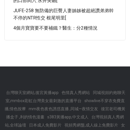
的口部肉穴 永井美雛[
JUFE-258 無防備的巨臀人妻姊姊被超絕讚弟弟幹
不停的NTR性交 根尾明里[
4個月寶寶要不要補鐵？醫生：分2種情況
台灣聊天室網站,後宮黃播app
色情真人秀網站
同城視頻約炮聊天
室,mmbox彩虹台灣美女最刺激的直播平台
showlive不穿衣免費直
播,情色按摩
mm夜色夜色誘惑直播 ,同城—夜情交友
後宮老司機黃
播盒子 ,利的情色漫畫
s383黃播app,中文成人
台灣視頻真人秀網
站,全球論壇
日本成人免費影片
視頻秀網盤,成人線上免費影片
女