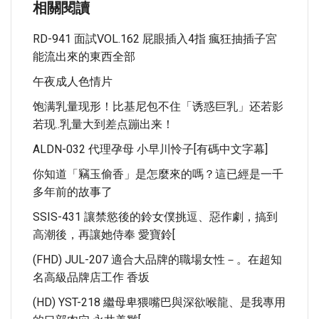
相關閱讀
RD-941 面試VOL.162 屁眼插入4指 瘋狂抽插子宮
能流出來的東西全部
午夜成人色情片
饱满乳量现形！比基尼包不住「诱惑巨乳」还若影
若现..乳量大到差点蹦出来！
ALDN-032 代理孕母 小早川怜子[有碼中文字幕]
你知道「竊玉偷香」是怎麼來的嗎？這已經是一千
多年前的故事了
SSIS-431 讓禁慾後的鈴女僕挑逗、惡作劇，搞到
高潮後，再讓她侍奉 愛寶鈴[
(FHD) JUL-207 適合大品牌的職場女性－。在超知
名高級品牌店工作 香坂
(HD) YST-218 繼母卑猥嘴巴與深欲喉龍、是我專用