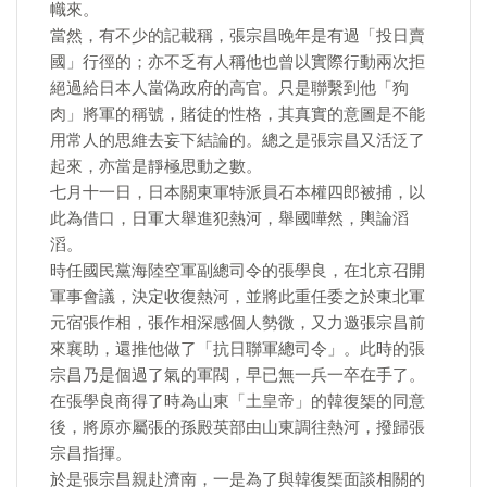
幟來。
當然，有不少的記載稱，張宗昌晚年是有過「投日賣
國」行徑的；亦不乏有人稱他也曾以實際行動兩次拒
絕過給日本人當偽政府的高官。只是聯繫到他「狗
肉」將軍的稱號，賭徒的性格，其真實的意圖是不能
用常人的思維去妄下結論的。總之是張宗昌又活泛了
起來，亦當是靜極思動之數。
七月十一日，日本關東軍特派員石本權四郎被捕，以
此為借口，日軍大舉進犯熱河，舉國嘩然，輿論滔
滔。
時任國民黨海陸空軍副總司令的張學良，在北京召開
軍事會議，決定收復熱河，並將此重任委之於東北軍
元宿張作相，張作相深感個人勢微，又力邀張宗昌前
來襄助，還推他做了「抗日聯軍總司令」。此時的張
宗昌乃是個過了氣的軍閥，早已無一兵一卒在手了。
在張學良商得了時為山東「土皇帝」的韓復榘的同意
後，將原亦屬張的孫殿英部由山東調往熱河，撥歸張
宗昌指揮。
於是張宗昌親赴濟南，一是為了與韓復榘面談相關的